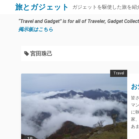
コ
旅とガジェット
ガジェットを駆使した旅を紹
ン
テ
“Travel and Gadget” is for all of Traveler, Gadget Colle
ン
掲示板はこちら
ツ
へ
ス
宮田珠己
キ
ッ
Travel
プ
お
皆
マ
に
家、
あ