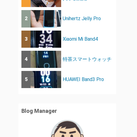
2
Unihertz Jelly Pro
3
Xiaomi Mi Band4
4
特茶スマートウォッチ
5
HUAWEI Band3 Pro
Blog Manager