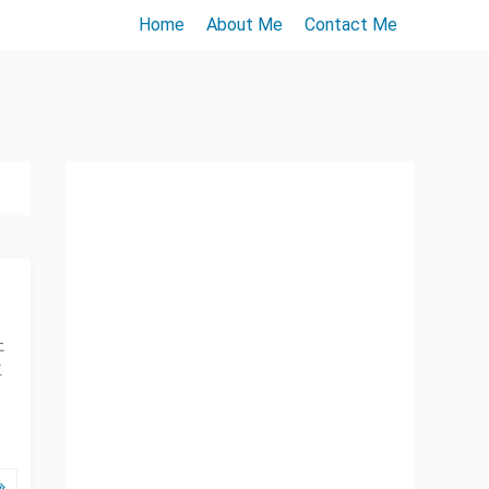
Home
About Me
Contact Me
た
主
、