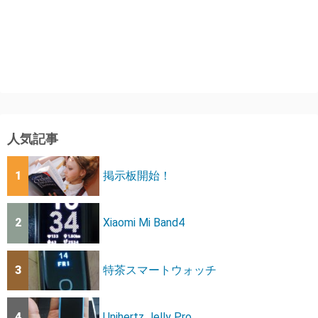
人気記事
1
掲示板開始！
2
Xiaomi Mi Band4
3
特茶スマートウォッチ
4
Unihertz Jelly Pro