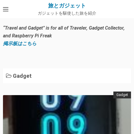
コ
旅とガジェット
ン
ガジェットを駆使した旅を紹介
テ
ン
“Travel and Gadget” is for all of Traveler, Gadget Collector,
ツ
and Raspberry Pi Freak
へ
掲示板はこちら
ス
キ
ッ
プ
Gadget
Gadget