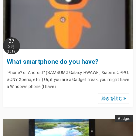
27
3月
2019
What smartphone do you have?
iPhone? or Android? (SAMSUMG Galaxy, HWAWEI, Xiaomi, OPPO,
SONY Xperia, etc. ) Or, if you are a Gadget freak, you might have
a Windows phone (I have i…
続きを読む
Gadget