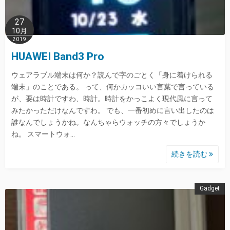
27
10月
2019
HUAWEI Band3 Pro
ウェアラブル端末は何か？読んで字のごとく「身に着けられる
端末」のことである。 って、何かカッコいい言葉で言っている
が、要は時計ですわ、時計。時計をかっこよく現代風に言って
みたかっただけなんですわ。 でも、一番初めに言い出したのは
誰なんでしょうかね。なんちゃらウォッチの方々でしょうか
ね。 スマートウォ…
続きを読む
Gadget