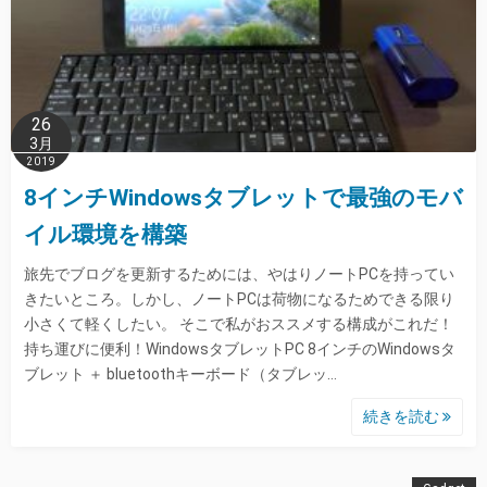
26
3月
2019
8インチWindowsタブレットで最強のモバ
イル環境を構築
旅先でブログを更新するためには、やはりノートPCを持ってい
きたいところ。しかし、ノートPCは荷物になるためできる限り
小さくて軽くしたい。 そこで私がおススメする構成がこれだ！
持ち運びに便利！WindowsタブレットPC 8インチのWindowsタ
ブレット ＋ bluetoothキーボード（タブレッ…
続きを読む