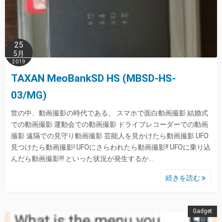
25
5月
2019
TAXAN MeoBankSD HS (MBSD-HS-
03/MG)
世の中、動画撮影の時代である。 スマホで面白動画撮影 結婚式
での動画撮影 運動会での動画撮影 ドライブレコーダーでの動画
撮影 遠隔での見守り動画撮影 芸能人を見かけたら動画撮影 UFO
見つけたら動画撮影! UFOにさらわれたら動画撮影!! UFOに乗り込
んだら動画撮影!!! といった状況が発生するか…
続きを読む
Gadget