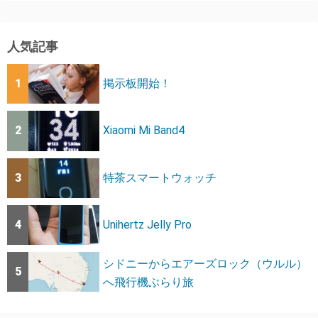
人気記事
1
掲示板開始！
2
Xiaomi Mi Band4
3
特茶スマートウォッチ
4
Unihertz Jelly Pro
シドニーからエアーズロック（ウルル）
5
へ飛行機ぶらり旅