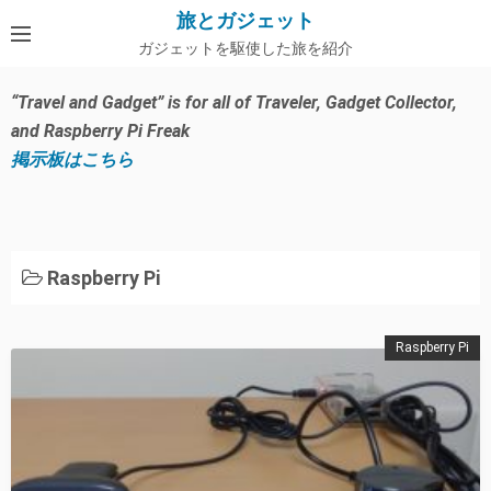
コ
旅とガジェット
ン
ガジェットを駆使した旅を紹介
テ
ン
“Travel and Gadget” is for all of Traveler, Gadget Collector,
ツ
and Raspberry Pi Freak
へ
掲示板はこちら
ス
キ
ッ
プ
Raspberry Pi
Raspberry Pi