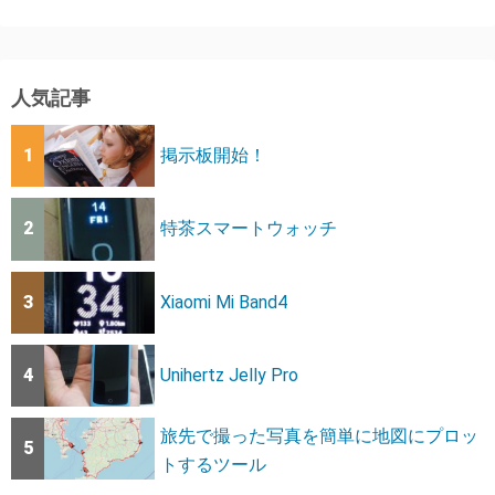
人気記事
1
掲示板開始！
2
特茶スマートウォッチ
3
Xiaomi Mi Band4
4
Unihertz Jelly Pro
旅先で撮った写真を簡単に地図にプロッ
5
トするツール