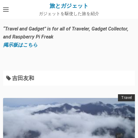
コ
旅とガジェット
ン
ガジェットを駆使した旅を紹介
テ
ン
“Travel and Gadget” is for all of Traveler, Gadget Collector,
ツ
and Raspberry Pi Freak
へ
掲示板はこちら
ス
キ
ッ
プ
吉田友和
Travel