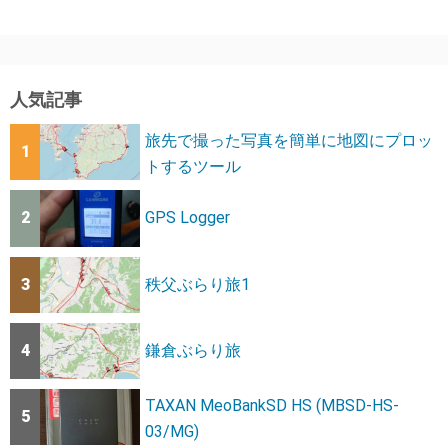
人気記事
旅先で撮った写真を簡単に地図にプロッ
1
トするツール
2
GPS Logger
3
秩父ぶらり旅1
4
鎌倉ぶらり旅
TAXAN MeoBankSD HS (MBSD-HS-
5
03/MG)