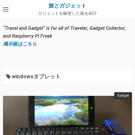
コ
旅とガジェット
ン
ガジェットを駆使した旅を紹介
テ
ン
“Travel and Gadget” is for all of Traveler, Gadget Collector,
ツ
and Raspberry Pi Freak
へ
掲示板はこちら
ス
キ
ッ
プ
windowsタブレット
Gadget