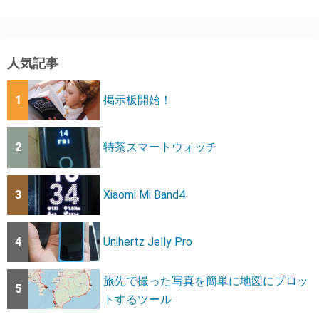
人気記事
1
掲示板開始！
2
特茶スマートウォッチ
3
Xiaomi Mi Band4
4
Unihertz Jelly Pro
旅先で撮った写真を簡単に地図にプロッ
5
トするツール