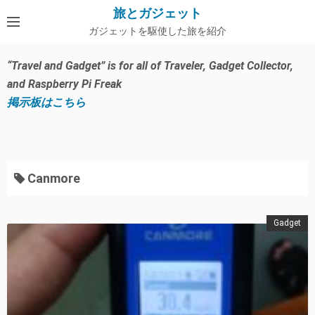
コ
旅とガジェット
ン
ガジェットを駆使した旅を紹介
テ
ン
“Travel and Gadget” is for all of Traveler, Gadget Collector,
ツ
and Raspberry Pi Freak
へ
掲示板はこちら
ス
キ
ッ
プ
Canmore
Gadget