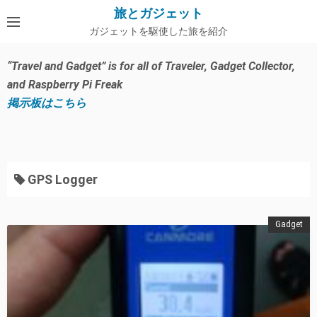
コ
旅とガジェット
ン
ガジェットを駆使した旅を紹介
テ
ン
“Travel and Gadget” is for all of Traveler, Gadget Collector,
ツ
and Raspberry Pi Freak
へ
掲示板はこちら
ス
キ
ッ
プ
GPS Logger
Gadget