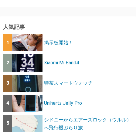
人気記事
1
掲示板開始！
2
Xiaomi Mi Band4
3
特茶スマートウォッチ
4
Unihertz Jelly Pro
シドニーからエアーズロック（ウルル）
5
へ飛行機ぶらり旅